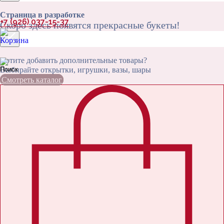
Страница в разработке
+7 (926) 037-15-37
Скоро здесь появятся прекрасные букеты!
Хотите добавить дополнительные товары?
Выбирайте открытки, игрушки, вазы, шары
Смотреть каталог